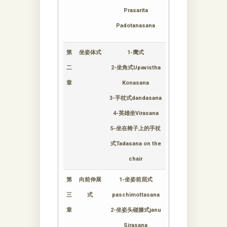
Prasarita
Padotanasana
第
坐姿体式
1-鹰式
二
2-坐角式Upavistha
章
Konasana
3-手杖式dandasana
4-英雄坐Virasana
5-坐在椅子上的手杖
式Tadasana on the
chair
第
向前伸展
1-坐姿前屈式
三
式
paschimottasana
章
2-坐姿头碰膝式janu
Sirasana