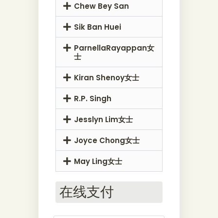
Chew Bey San
Sik Ban Huei
ParnellaRayappan女
士
Kiran Shenoy女士
R.P. Singh
Jesslyn Lim女士
Joyce Chong女士
May Ling女士
在线支付