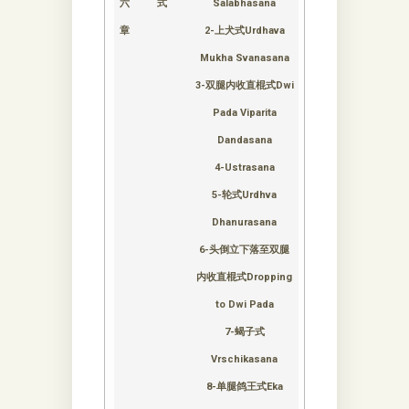
六
式
Salabhasana
章
2-上犬式Urdhava
Mukha Svanasana
3-双腿内收直棍式Dwi
Pada Viparita
Dandasana
4-Ustrasana
5-轮式Urdhva
Dhanurasana
6-头倒立下落至双腿
内收直棍式Dropping
to Dwi Pada
7-蝎子式
Vrschikasana
8-单腿鸽王式Eka